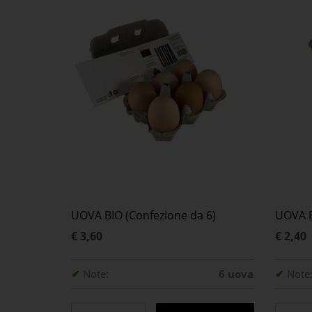
UOVA BIO (Confezione da 6)
UOVA B
€ 3,60
€ 2,40
✔
Note:
6 uova
✔
Note