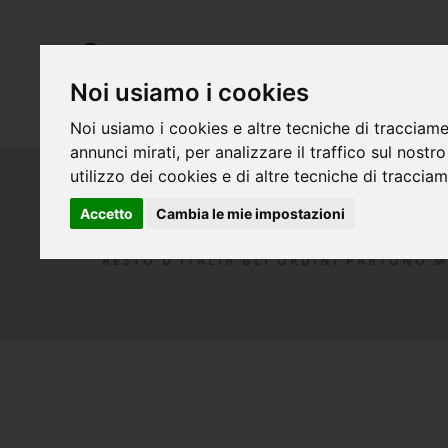
SHOP
CATALOGO
Noi usiamo i cookies
Noi usiamo i cookies e altre tecniche di tracciame
annunci mirati, per analizzare il traffico sul nostr
UOVA
utilizzo dei cookies e di altre tecniche di traccia
CONSEGNE:
Accetto
Cambia le mie impostazioni
PIACENZA MERCOLEDI'
RESTO D'ITALIA GLI ORDINI PARTONO 