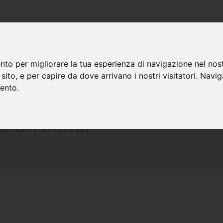
CONTATTACI
CHI SIAMO
DOMANDE FREQUENTI
nto per migliorare la tua esperienza di navigazione nel nost
o sito, e per capire da dove arrivano i nostri visitatori. Navi
mento.
MARTEDÌ E MERCOLEDÌ