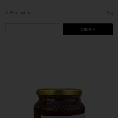
✔
Peso netto:
1kg
ORDINA