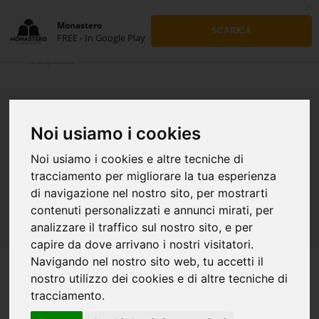
x
Monastero
SCARICA
FREE - In Google Play
MIELE
Noi usiamo i cookies
CONSEGNE:
Noi usiamo i cookies e altre tecniche di
PIACENZA MERCOLEDI'
tracciamento per migliorare la tua esperienza
di navigazione nel nostro sito, per mostrarti
RESTO D'ITALIA GLI ORDINI PARTONO MARTEDÌ
E MERCOLEDÌ
contenuti personalizzati e annunci mirati, per
analizzare il traffico sul nostro sito, e per
capire da dove arrivano i nostri visitatori.
Navigando nel nostro sito web, tu accetti il
nostro utilizzo dei cookies e di altre tecniche di
tracciamento.